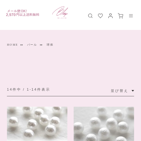
HOME
パール
球体
14
件中
1
-
14
件表示
並び替え