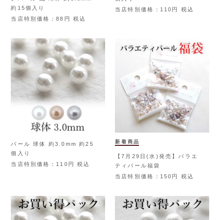
約15個入り
当店特別価格
110
税込
当店特別価格
88
税込
新着商品
パール 球体 約3.0mm 約25
個入り
【7月29日(水)発売】バラエ
当店特別価格
110
税込
ティパール福袋
当店特別価格
150
税込