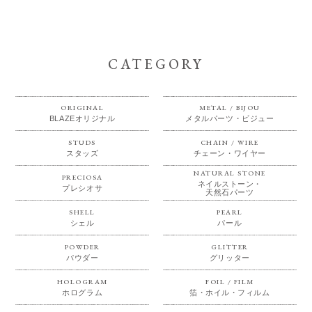
CATEGORY
ORIGINAL
METAL / BIJOU
BLAZEオリジナル
メタルパーツ・ビジュー
STUDS
CHAIN / WIRE
スタッズ
チェーン・ワイヤー
NATURAL STONE
PRECIOSA
ネイルストーン・
プレシオサ
天然石パーツ
SHELL
PEARL
シェル
パール
POWDER
GLITTER
パウダー
グリッター
HOLOGRAM
FOIL / FILM
ホログラム
箔・ホイル・フィルム