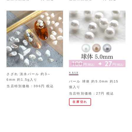
SALE
さざれ 淡水パール 約3～
6mm 約1.5g入り
パール 球体 約5.0mm 約15
当店特別価格
396
税込
個入り
当店特別価格
27
税込
在庫切れ