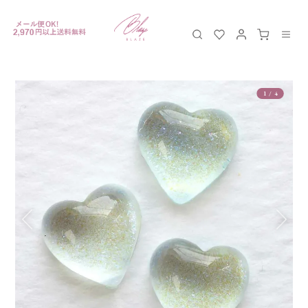
1
/
4