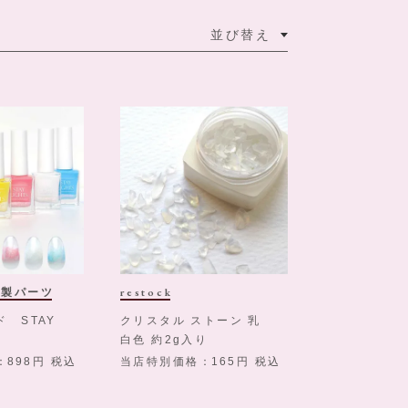
並び替え
国製パーツ
restock
 STAY
クリスタル ストーン 乳
白色 約2g入り
898
税込
当店特別価格
165
税込