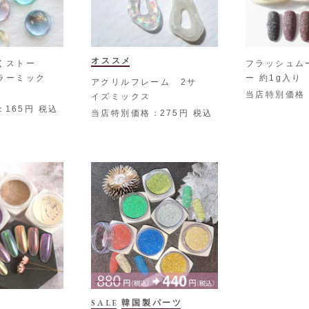
オススメ
くストー
フラッシュム
ラーミック
ー 約1g入り
アクリルフレーム 2サ
m
当店特別価格
イズミックス
165
税込
当店特別価格
275
税込
SALE
韓国製パーツ