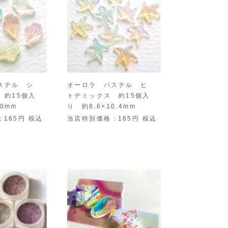
ステル シ
オーロラ パステル ヒ
 約15個入
トデミックス 約15個入
.0mm
り 約8.6×10.4mm
165
税込
当店特別価格
165
税込