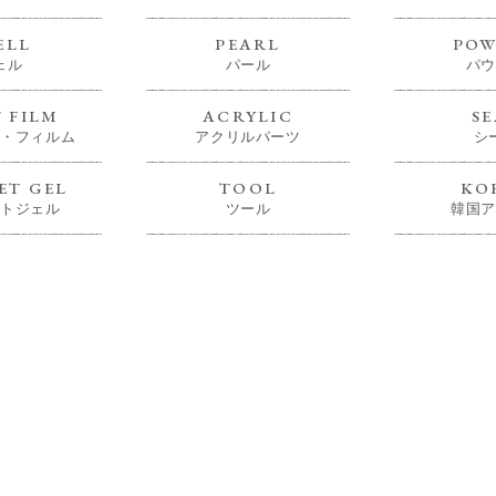
ELL
PEARL
POW
ェル
パール
パウ
/ FILM
ACRYLIC
SE
・フィルム
アクリルパーツ
シ
T GEL
TOOL
KO
トジェル
ツール
韓国ア