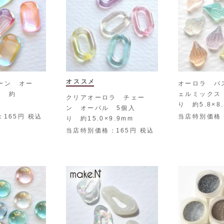
オススメ
ーン オー
オーロラ パ
り 約
ェルミックス
クリアオーロラ チェー
り 約5.8×8
ン オーバル 5個入
165
税込
当店特別価格
り 約15.0×9.9mm
当店特別価格
165
税込