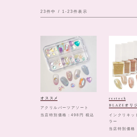
23
件中
1
-
23
件表示
オススメ
restock
BLAZEオリ
アクリルパーツアソート
インクリキッ
当店特別価格
498
税込
ラー
当店特別価格