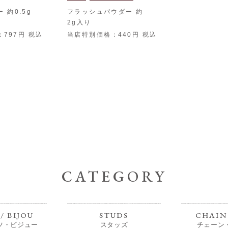
 約0.5g
フラッシュパウダー 約
2g入り
797
税込
当店特別価格
440
税込
CATEGORY
/ BIJOU
STUDS
CHAIN 
ツ・ビジュー
スタッズ
チェーン