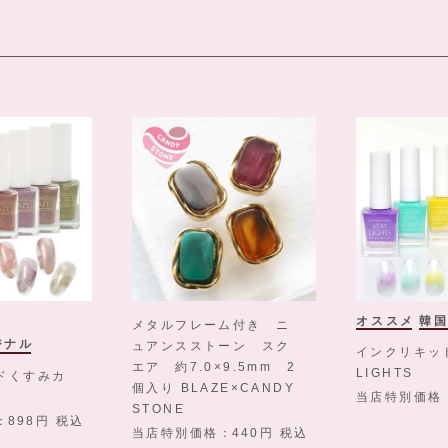
オススメ
韓
メタルフレーム付き ニ
ジナル
ュアンスストーン スク
インクリキッド
エア 約7.0×9.5mm 2
LIGHTS
ドくすみカ
個入り BLAZE×CANDY
当店特別価格
STONE
898
税込
当店特別価格
440
税込