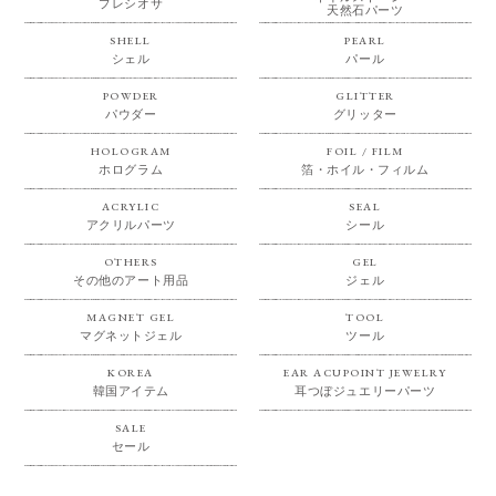
プレシオサ
天然石パーツ
SHELL
PEARL
シェル
パール
POWDER
GLITTER
パウダー
グリッター
HOLOGRAM
FOIL / FILM
ホログラム
箔・ホイル・フィルム
ACRYLIC
SEAL
アクリルパーツ
シール
OTHERS
GEL
その他のアート用品
ジェル
MAGNET GEL
TOOL
マグネットジェル
ツール
KOREA
EAR ACUPOINT JEWELRY
韓国アイテム
耳つぼジュエリーパーツ
SALE
セール