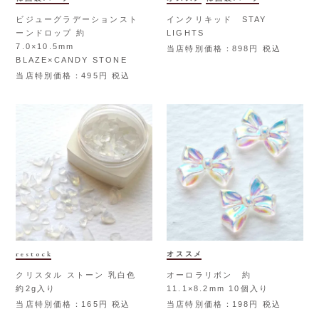
ビジューグラデーションスト
インクリキッド STAY
ーンドロップ 約
LIGHTS
7.0×10.5mm
当店特別価格
898
税込
BLAZE×CANDY STONE
当店特別価格
495
税込
restock
オススメ
クリスタル ストーン 乳白色
オーロラリボン 約
約2g入り
11.1×8.2mm 10個入り
当店特別価格
165
税込
当店特別価格
198
税込