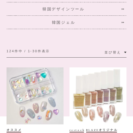
韓国デザインツール
韓国ジェル
124
件中
1
-
30
件表示
並び替え
オススメ
restock
BLAZEオリジナル