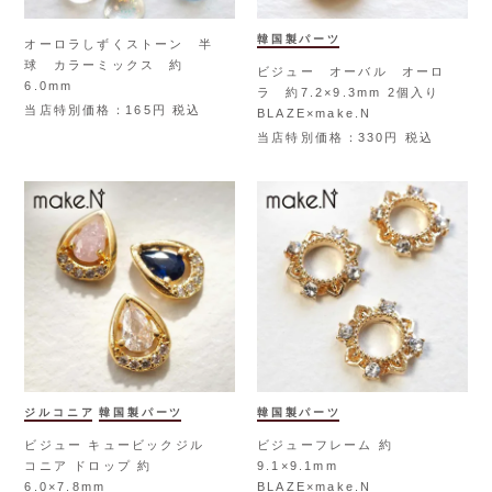
韓国製パーツ
オーロラしずくストーン 半
球 カラーミックス 約
ビジュー オーバル オーロ
6.0mm
ラ 約7.2×9.3mm 2個入り
当店特別価格
165
税込
BLAZE×make.N
当店特別価格
330
税込
ジルコニア
韓国製パーツ
韓国製パーツ
ビジュー キュービックジル
ビジューフレーム 約
コニア ドロップ 約
9.1×9.1mm
6.0×7.8mm
BLAZE×make.N