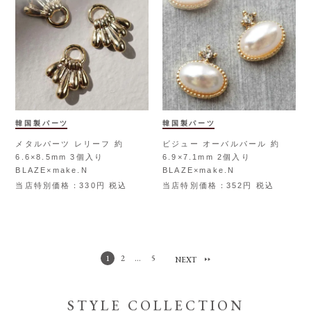
韓国製パーツ
韓国製パーツ
メタルパーツ レリーフ 約
ビジュー オーバルパール 約
6.6×8.5mm 3個入り
6.9×7.1mm 2個入り
BLAZE×make.N
BLAZE×make.N
当店特別価格
330
税込
当店特別価格
352
税込
2
…
5
1
STYLE COLLECTION