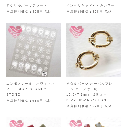
アクリルパーツアソート
インクリキッドくすみカラー
当店特別価格
498
税込
当店特別価格
898
税込
エンボスシール ホワイトス
メタルパーツ オーバルフレ
ノー BLAZE×CANDY
ーム カーブ付 約
STONE
10.3×7.7mm 2個入り
BLAZE×CANDYSTONE
当店特別価格
550
税込
当店特別価格
220
税込