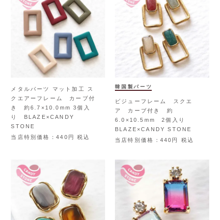
韓国製パーツ
メタルパーツ マット加工 ス
クエアーフレーム カーブ付
ビジューフレーム スクエ
き 約6.7×10.0mm 3個入
ア カーブ付き 約
り BLAZE×CANDY
6.0×10.5mm 2個入り
STONE
BLAZE×CANDY STONE
当店特別価格
440
税込
当店特別価格
440
税込