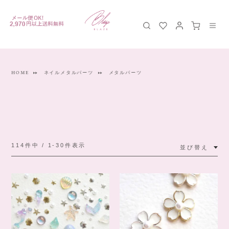
HOME
ネイルメタルパーツ
メタルパーツ
114
件中
1
-
30
件表示
並び替え