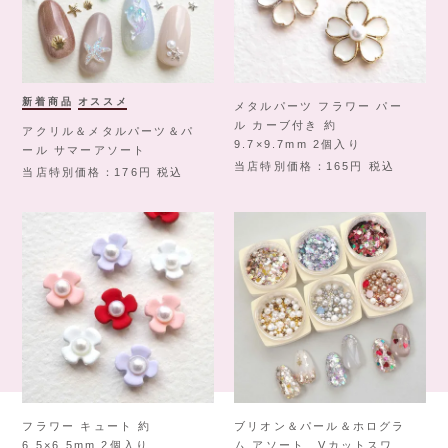
新着商品
オススメ
メタルパーツ フラワー パー
ル カーブ付き 約
アクリル＆メタルパーツ＆パ
9.7×9.7mm 2個入り
ール サマーアソート
当店特別価格
165
税込
当店特別価格
176
税込
フラワー キュート 約
ブリオン＆パール＆ホログラ
6.5×6.5mm 2個入り
ム アソート Vカットスワ