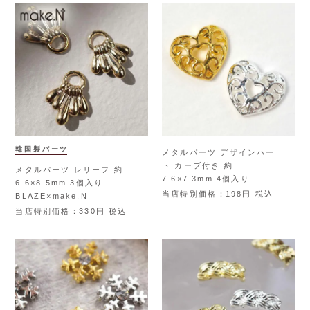
韓国製パーツ
メタルパーツ デザインハー
ト カーブ付き 約
メタルパーツ レリーフ 約
7.6×7.3mm 4個入り
6.6×8.5mm 3個入り
当店特別価格
198
税込
BLAZE×make.N
当店特別価格
330
税込