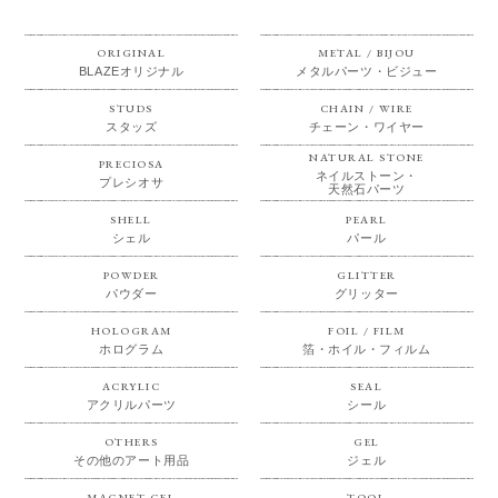
ORIGINAL
METAL / BIJOU
BLAZEオリジナル
メタルパーツ・ビジュー
STUDS
CHAIN / WIRE
スタッズ
チェーン・ワイヤー
NATURAL STONE
PRECIOSA
ネイルストーン・
プレシオサ
天然石パーツ
SHELL
PEARL
シェル
パール
POWDER
GLITTER
パウダー
グリッター
HOLOGRAM
FOIL / FILM
ホログラム
箔・ホイル・フィルム
ACRYLIC
SEAL
アクリルパーツ
シール
OTHERS
GEL
その他のアート用品
ジェル
MAGNET GEL
TOOL