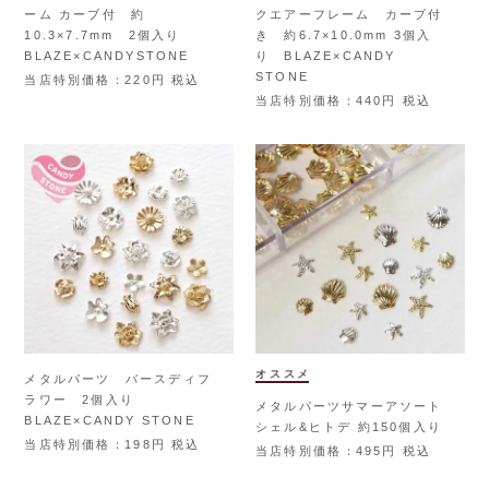
ーム カーブ付 約
クエアーフレーム カーブ付
10.3×7.7mm 2個入り
き 約6.7×10.0mm 3個入
BLAZE×CANDYSTONE
り BLAZE×CANDY
STONE
当店特別価格
220
税込
当店特別価格
440
税込
オススメ
メタルパーツ バースディフ
ラワー 2個入り
メタルパーツサマーアソート
BLAZE×CANDY STONE
シェル&ヒトデ 約150個入り
当店特別価格
198
税込
当店特別価格
495
税込