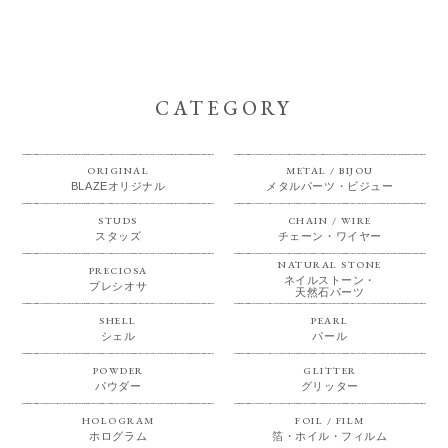
CATEGORY
ORIGINAL
METAL / BIJOU
BLAZEオリジナル
メタルパーツ・ビジュー
STUDS
CHAIN / WIRE
スタッズ
チェーン・ワイヤー
NATURAL STONE
PRECIOSA
ネイルストーン・
プレシオサ
天然石パーツ
SHELL
PEARL
シェル
パール
POWDER
GLITTER
パウダー
グリッター
HOLOGRAM
FOIL / FILM
ホログラム
箔・ホイル・フィルム