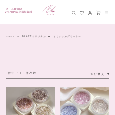
HOME
BLAZEオリジナル
オリジナルグリッター
5
件中
1
-
5
件表示
並び替え