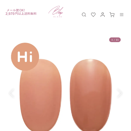
1
/
11