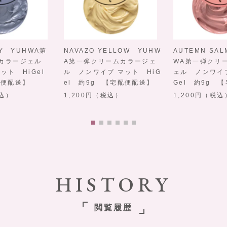
AY YUHWA第
NAVAZO YELLOW YUHW
AUTEMN SA
ムカラージェル
A第一弾クリームカラージェ
WA第一弾クリ
ット HiGel
ル ノンワイプ マット HiG
ェル ノンワイプ
配便配送】
el 約9g 【宅配便配送】
Gel 約9g 
込）
1,200
（税込）
1,200
（税込
HISTORY
閲覧履歴