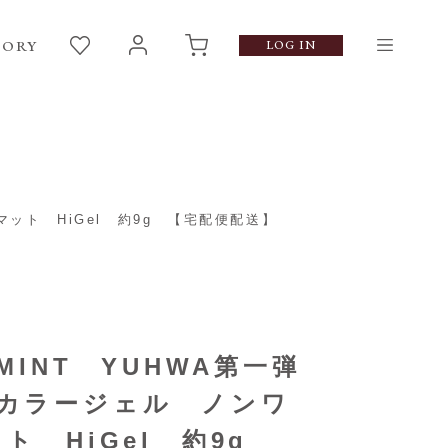
GORY
LOG IN
マット HiGel 約9g 【宅配便配送】
 MINT YUHWA第一弾
カラージェル ノンワ
ット HiGel 約9g