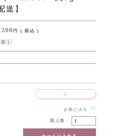
配送】
,200
税込
呈 ]
△
カートに入れる