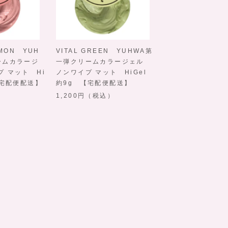
LMON YUH
VITAL GREEN YUHWA第
STEEL BLUE 
ームカラージ
一弾クリームカラージェル
一弾クリームカ
 マット Hi
ノンワイプ マット HiGel
ノンワイプ マット
【宅配便配送】
約9g 【宅配便配送】
約9g 【宅配便配
）
1,200
（税込）
594
（税込）