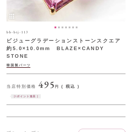
bb-bij-113
ビジューグラデーションストーンスクエア
約5.0×10.0mm BLAZE×CANDY
STONE
韓国製パーツ
495
当店特別価格
税込
[
5
ポイント進呈 ]