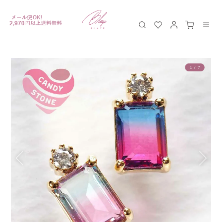
1
/
7