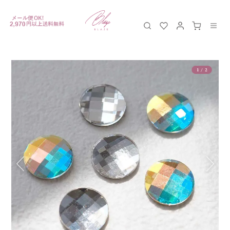
1
/
2