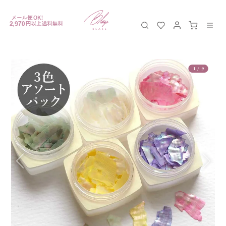
1
/
9