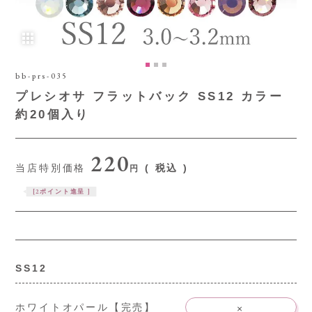
bb-prs-035
プレシオサ フラットバック SS12 カラー
約20個入り
220
当店特別価格
税込
[
2
ポイント進呈 ]
SS12
ホワイトオパール【完売】
×