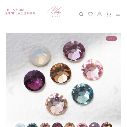
1
/
3