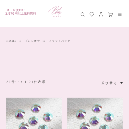
HOME
プレシオサ
フラットバック
21
件中
1
-
21
件表示
並び替え