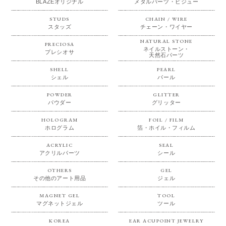
BLAZEオリジナル
メタルパーツ・ビジュー
STUDS
CHAIN / WIRE
スタッズ
チェーン・ワイヤー
NATURAL STONE
PRECIOSA
ネイルストーン・
プレシオサ
天然石パーツ
SHELL
PEARL
シェル
パール
POWDER
GLITTER
パウダー
グリッター
HOLOGRAM
FOIL / FILM
ホログラム
箔・ホイル・フィルム
ACRYLIC
SEAL
アクリルパーツ
シール
OTHERS
GEL
その他のアート用品
ジェル
MAGNET GEL
TOOL
マグネットジェル
ツール
KOREA
EAR ACUPOINT JEWELRY