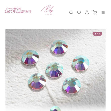
1
/
3